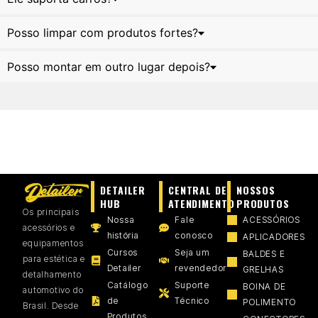
Posso limpar com produtos fortes?
Posso montar em outro lugar depois?
DETAILER
CENTRAL DE
NOSSOS
HUB
ATENDIMENTO
PRODUTOS
Os principais
Nossa
Fale
ACESSÓRIOS
acessórios e
história
conosco
APLICADORES
equipamentos
Cursos
Seja um
BALDES E
para estética e
Detailer
revendedor
GRELHAS
detalhamento
Catálogo
Suporte
BOINA DE
automotivo do
de
Técnico
POLIMENTO
Brasil. Desde
Produtos