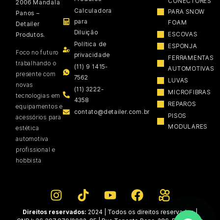
CONECTORES
2006 Mandala
Calculadora
PARA SNOW
Panos –
para
FOAM
Detailer
Diluição
ESCOVAS
Produtos.
Política de
ESPONJA
Foco no futuro
privacidade
FERRAMENTAS
trabalhando o
(11) 9 1415-
AUTOMOTIVAS
presente com
7562
LUVAS
novas
(11) 3222-
MICROFIBRAS
tecnologias em
4358
REPAROS
equipamentos e
contato@detailer.com.br
PISOS
acessórios para
MODULARES
estética
automotiva
profissional e
hobbista
Direitos reservados:
2024 | Todos os direitos reservados |