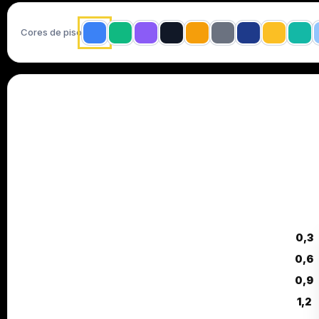
Cores de piso
0,3
0,6
0,9
1,2