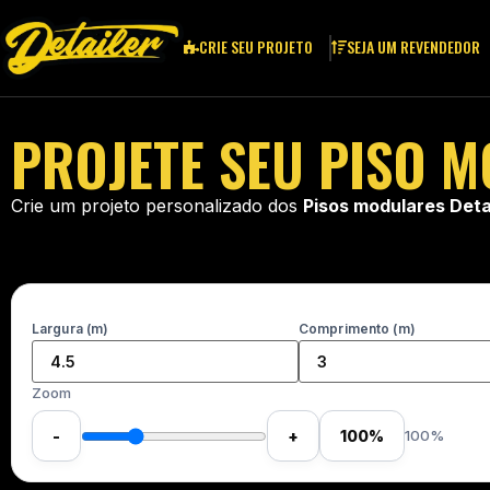
CRIE SEU PROJETO
SEJA UM REVENDEDOR
PROJETE SEU PISO 
Crie um projeto personalizado dos
Pisos modulares Detai
Largura (m)
Comprimento (m)
Zoom
-
+
100%
100%