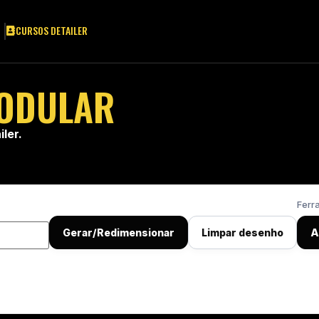
CURSOS DETAILER
MODULAR
ler.
Ferr
Gerar/Redimensionar
Limpar desenho
A