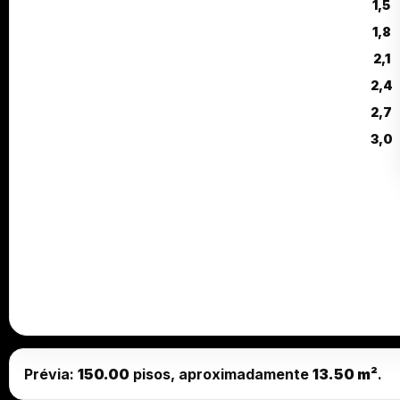
1,5
1,8
2,1
2,4
2,7
3,0
Prévia:
150.00
pisos, aproximadamente
13.50 m²
.