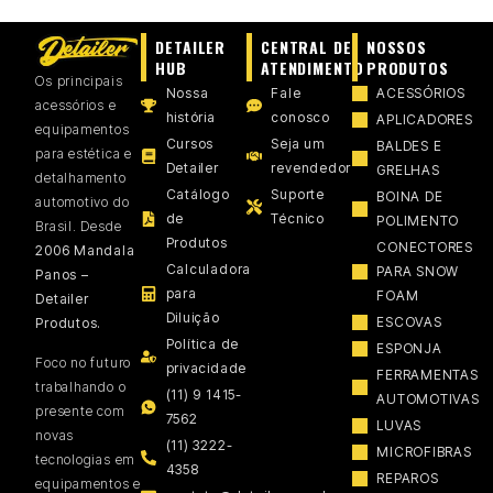
DETAILER
CENTRAL DE
NOSSOS
HUB
ATENDIMENTO
PRODUTOS
Os principais
Nossa
Fale
ACESSÓRIOS
acessórios e
história
conosco
APLICADORES
equipamentos
Cursos
Seja um
BALDES E
para estética e
Detailer
revendedor
GRELHAS
detalhamento
Catálogo
Suporte
BOINA DE
automotivo do
de
Técnico
POLIMENTO
Brasil. Desde
Produtos
CONECTORES
2006 Mandala
Calculadora
PARA SNOW
Panos –
para
FOAM
Detailer
Diluição
ESCOVAS
Produtos.
Política de
ESPONJA
Foco no futuro
privacidade
FERRAMENTAS
trabalhando o
(11) 9 1415-
AUTOMOTIVAS
presente com
7562
LUVAS
novas
(11) 3222-
MICROFIBRAS
tecnologias em
4358
REPAROS
equipamentos e